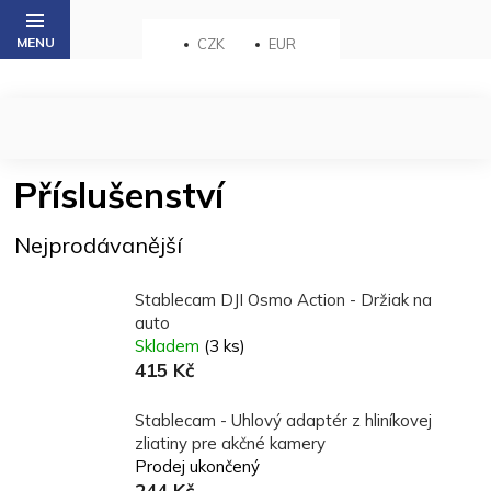
Přejít
na
CZK
EUR
obsah
Příslušenství
Nejprodávanější
Stablecam DJI Osmo Action - Držiak na
auto
Skladem
(3 ks)
415 Kč
Stablecam - Uhlový adaptér z hliníkovej
zliatiny pre akčné kamery
Prodej ukončený
244 Kč