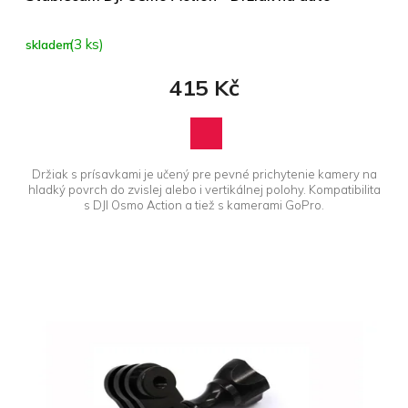
(3 ks)
skladem
415 Kč
Držiak s prísavkami je učený pre pevné prichytenie kamery na
hladký povrch do zvislej alebo i vertikálnej polohy. Kompatibilita
s DJI Osmo Action a tiež s kamerami GoPro.