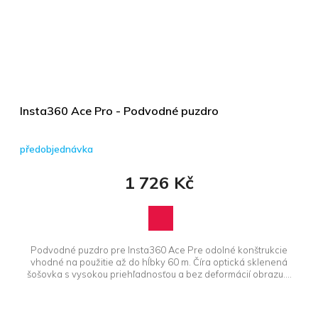
Insta360 Ace Pro - Podvodné puzdro
předobjednávka
1 726 Kč
Podvodné puzdro pre Insta360 Ace Pre odolné konštrukcie
vhodné na použitie až do hĺbky 60 m. Číra optická sklenená
šošovka s vysokou priehľadnosťou a bez deformácií obrazu....