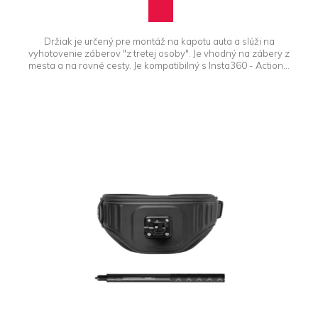
Držiak je určený pre montáž na kapotu auta a slúži na
vyhotovenie záberov "z tretej osoby". Je vhodný na zábery z
mesta a na rovné cesty. Je kompatibilný s Insta360 - Action...