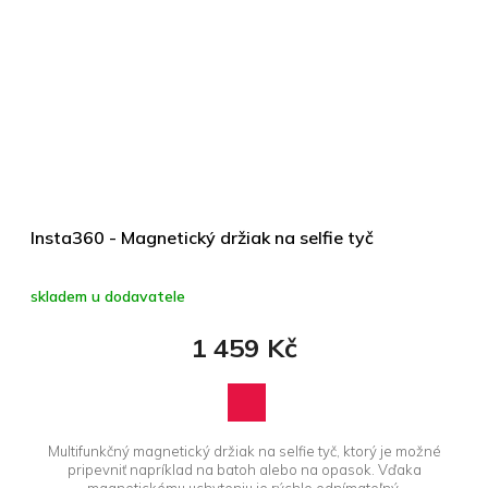
Insta360 - Magnetický držiak na selfie tyč
skladem u dodavatele
1 459 Kč
Multifunkčný magnetický držiak na selfie tyč, ktorý je možné
pripevniť napríklad na batoh alebo na opasok. Vďaka
magnetickému uchyteniu je rýchlo odnímateľný.