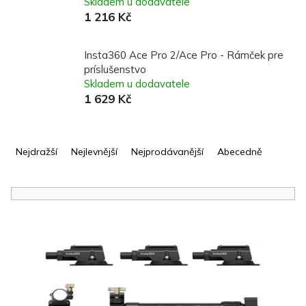
Skladem u dodavatele
1 216 Kč
Insta360 Ace Pro 2/Ace Pro - Rámček pre
príslušenstvo
Skladem u dodavatele
1 629 Kč
Ř
a
Nejdražší
Nejlevnější
Nejprodávanější
Abecedně
z
e
n
í
V
p
ý
r
p
o
i
d
s
u
p
k