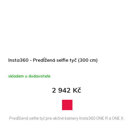
Insta360 - Predĺžená selfie tyč (300 cm)
skladem u dodavatele
2 942 Kč
Predĺžená selfie tyč pre akčné kamery Insta360 ONE R a ONE X.