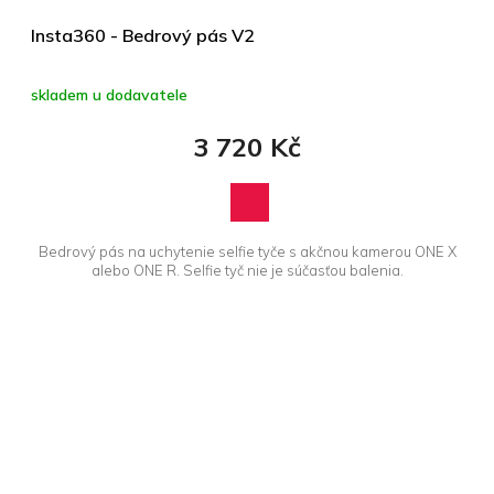
Insta360 - Bedrový pás V2
skladem u dodavatele
3 720 Kč
Bedrový pás na uchytenie selfie tyče s akčnou kamerou ONE X
alebo ONE R. Selfie tyč nie je súčasťou balenia.