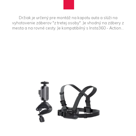
Držiak je určený pre montáž na kapotu auta a slúži na
vyhotovenie záberov "z tretej osoby". Je vhodný na zábery z
mesta a na rovné cesty. Je kompatibilný s Insta360 - Action...