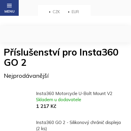
Přejít
na
CZK
EUR
obsah
Příslušenství pro Insta360
GO 2
Nejprodávanější
Insta360 Motorcycle U-Bolt Mount V2
Skladem u dodavatele
1 217 Kč
Insta360 GO 2 - Silikonový chránič displeja
(2 ks)