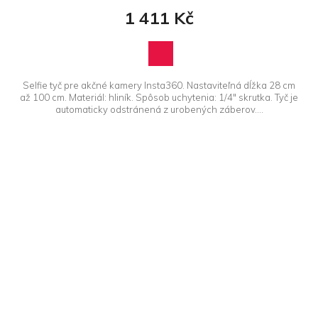
1 411 Kč
Selfie tyč pre akčné kamery Insta360. Nastaviteľná dĺžka 28 cm
až 100 cm. Materiál: hliník. Spôsob uchytenia: 1/4" skrutka. Tyč je
automaticky odstránená z urobených záberov....