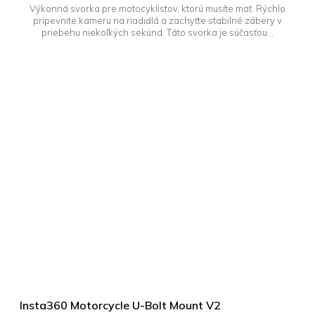
Výkonná svorka pre motocyklistov, ktorú musíte mať. Rýchlo
pripevnite kameru na riadidlá a zachyťte stabilné zábery v
priebehu niekoľkých sekúnd. Táto svorka je súčasťou...
Insta360 Motorcycle U-Bolt Mount V2