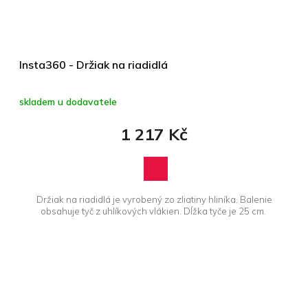
Insta360 - Držiak na riadidlá
skladem u dodavatele
1 217 Kč
Držiak na riadidlá je vyrobený zo zliatiny hliníka. Balenie
obsahuje tyč z uhlíkových vlákien. Dĺžka tyče je 25 cm.