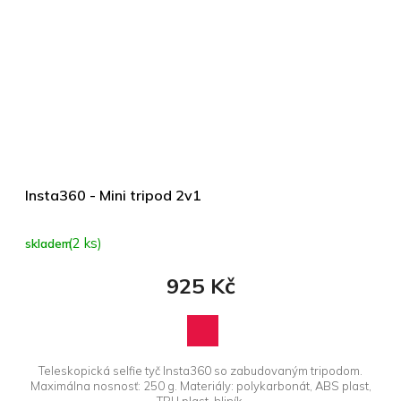
Insta360 - Mini tripod 2v1
(2 ks)
skladem
925 Kč
Teleskopická selfie tyč Insta360 so zabudovaným tripodom.
Maximálna nosnosť: 250 g. Materiály: polykarbonát, ABS plast,
TPU plast, hliník.