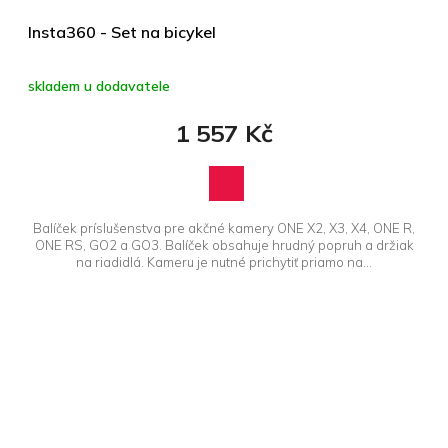
Insta360 - Set na bicykel
skladem u dodavatele
1 557 Kč
Balíček príslušenstva pre akčné kamery ONE X2, X3, X4, ONE R,
ONE RS, GO2 a GO3. Balíček obsahuje hrudný popruh a držiak
na riadidlá. Kameru je nutné prichytiť priamo na...