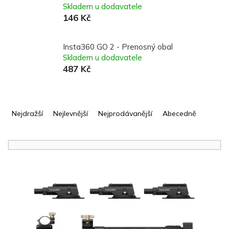
Skladem u dodavatele
146 Kč
Insta360 GO 2 - Prenosný obal
Skladem u dodavatele
487 Kč
Ř
a
Nejdražší
Nejlevnější
Nejprodávanější
Abecedně
z
e
n
í
V
p
ý
r
p
o
i
d
s
u
p
k