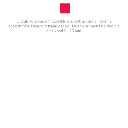
Držiak na zrkadlá motocykla či scootra, vďaka ktorému
zaobstaráte zábery "z tretej osoby". Možno pripevniť na riadidlá
o veľkosti 6 - 15 mm.