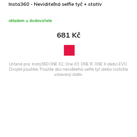
Insta360 - Neviditeľná selfie tyč + statív
skladem u dodavatele
681 Kč
Určené pre: Insta360 ONE X2, One X3, ONE R, ONE X alebo EVO.
Dvojité použitie: Použite ako neviditeľnú selfie tyč alebo rozložte
vstavaný statív.