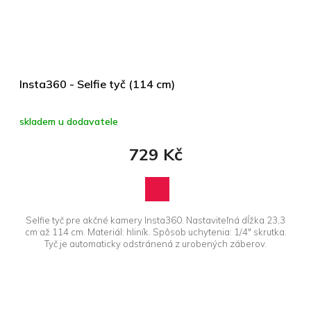
Insta360 - Selfie tyč (114 cm)
skladem u dodavatele
729 Kč
Selfie tyč pre akčné kamery Insta360. Nastaviteľná dĺžka 23,3
cm až 114 cm. Materiál: hliník. Spôsob uchytenia: 1/4" skrutka.
Tyč je automaticky odstránená z urobených záberov.