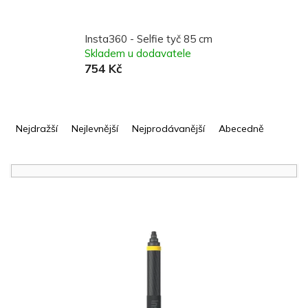
Insta360 - Selfie tyč 85 cm
Skladem u dodavatele
754 Kč
Ř
a
Nejdražší
Nejlevnější
Nejprodávanější
Abecedně
z
e
n
í
V
p
ý
r
p
o
i
d
s
u
p
k
r
t
o
ů