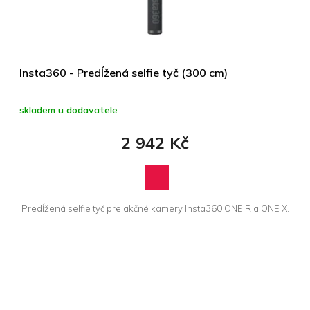
d
u
k
t
ů
Insta360 - Predĺžená selfie tyč (300 cm)
skladem u dodavatele
2 942 Kč
Predĺžená selfie tyč pre akčné kamery Insta360 ONE R a ONE X.