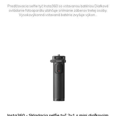
Predlžovacia selfie tyč Insta360 so vstavanou batériou Diaľkové
ovládanie fotoaparátu uľahčuje snímanie záberov tretej osoby.
Vysokovýkonná vstavaná batéria zvyšuje výkon...
Insta360 - Skladacia selfie tyč 2v1 s mini diaľkovým