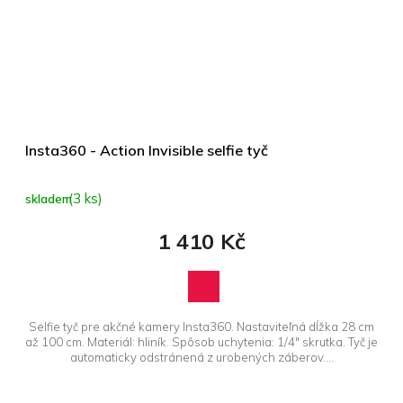
Insta360 - Action Invisible selfie tyč
(3 ks)
skladem
1 410 Kč
Selfie tyč pre akčné kamery Insta360. Nastaviteľná dĺžka 28 cm
až 100 cm. Materiál: hliník. Spôsob uchytenia: 1/4" skrutka. Tyč je
automaticky odstránená z urobených záberov....