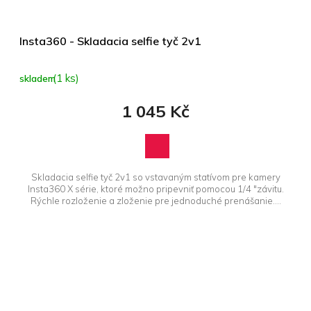
Insta360 - Skladacia selfie tyč 2v1
(1 ks)
skladem
1 045 Kč
Skladacia selfie tyč 2v1 so vstavaným statívom pre kamery
Insta360 X série, ktoré možno pripevniť pomocou 1/4 "závitu.
Rýchle rozloženie a zloženie pre jednoduché prenášanie....