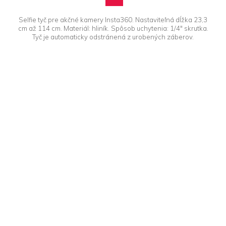
Selfie tyč pre akčné kamery Insta360. Nastaviteľná dĺžka 23,3
cm až 114 cm. Materiál: hliník. Spôsob uchytenia: 1/4" skrutka.
Tyč je automaticky odstránená z urobených záberov.