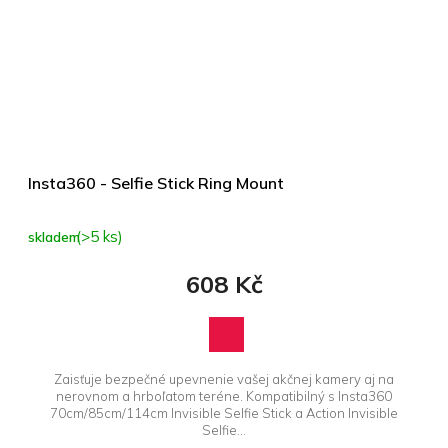
Insta360 - Selfie Stick Ring Mount
(>5 ks)
skladem
608 Kč
Zaisťuje bezpečné upevnenie vašej akčnej kamery aj na
nerovnom a hrboľatom teréne. Kompatibilný s Insta360
70cm/85cm/114cm Invisible Selfie Stick a Action Invisible
Selfie...