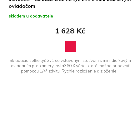
ovládačom
skladem u dodavatele
1 628 Kč
Skladacia selfie tyč 2v1 so vstavaným statívom s mini diaľkovým
ovládaním pre kamery Insta360 X série, ktoré možno pripevniť
pomocou 1/4" závitu. Rýchle rozloženie a zloženie...