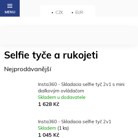
Přejít
na
CZK
EUR
obsah
Selfie tyče a rukojeti
Nejprodávanější
Insta360 - Skladacia selfie tyč 2v1 s mini
diaľkovým ovládačom
Skladem u dodavatele
1 628 Kč
Insta360 - Skladacia selfie tyč 2v1
Skladem
(1 ks)
1 045 Kč