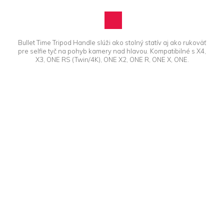
Bullet Time Tripod Handle slúži ako stolný statív aj ako rukoväť
pre selfie tyč na pohyb kamery nad hlavou. Kompatibilné s X4,
X3, ONE RS (Twin/4K), ONE X2, ONE R, ONE X, ONE.