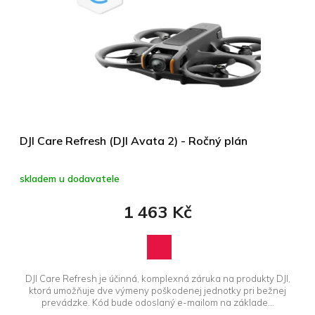
DJI Care Refresh (DJI Avata 2) - Ročný plán
skladem u dodavatele
1 463 Kč
DJI Care Refresh je účinná, komplexná záruka na produkty DJI,
ktorá umožňuje dve výmeny poškodenej jednotky pri bežnej
prevádzke. Kód bude odoslaný e-mailom na základe...