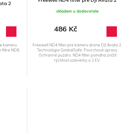
Freewell ND4 filter pre DJI Avata 2
ata 2
skladem u dodavatele
486 Kč
pre kameru
Freewell ND4 filter pre kameru drone DJI Avata 2.
filtre ND8,
Technológia GimbalSafe. Povrchové úpravy.
.
Ochranné puzdro. ND4 filter pomáha znížiť
rýchlosť uzávierky o 2 EV.