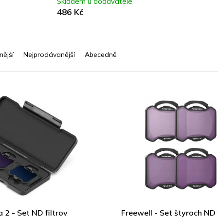
Skladem u dodavatele
486 Kč
nější
Nejprodávanější
Abecedně
 2 - Set ND filtrov
Freewell - Set štyroch ND 