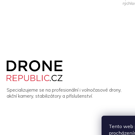
rýchlo
Z
á
p
a
t
í
Specializujeme se na profesionální i volnočasové drony,
akční kamery, stabilizátory a příslušenství.
Tento web p
procházením