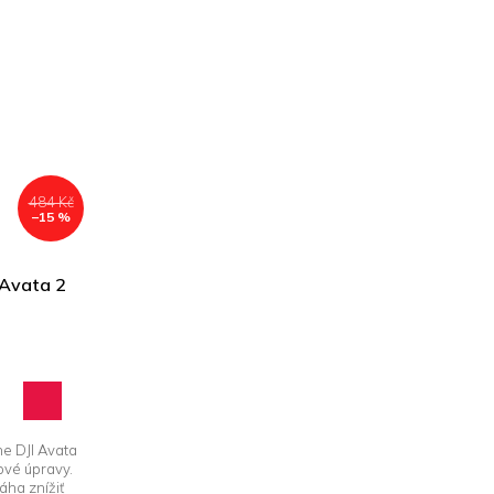
484 Kč
–15 %
 Avata 2
ne DJI Avata
ové úpravy.
áha znížiť