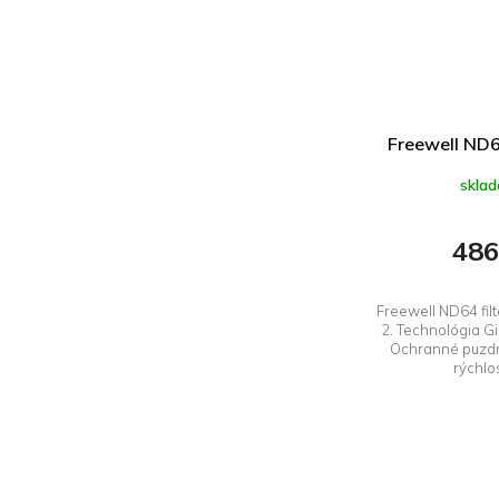
Freewell ND64
skla
486
Freewell ND64 fil
2. Technológia G
Ochranné puzdro
rýchlo