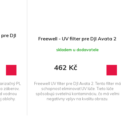
 pre DJI
Freewell - UV filter pre DJI Avata 2
skladem u dodavatele
462 Kč
larizačný PL
Freewell UV filter pre DJI Avata 2. Tento filter má
zo záberov,
schopnosť eliminovať UV lúče. Tieto lúče
od vodnou
spôsobujú svetelnú kontamináciu, čo má veľmi
j oblohy.
negatívny vplyv na kvalitu obrazu.