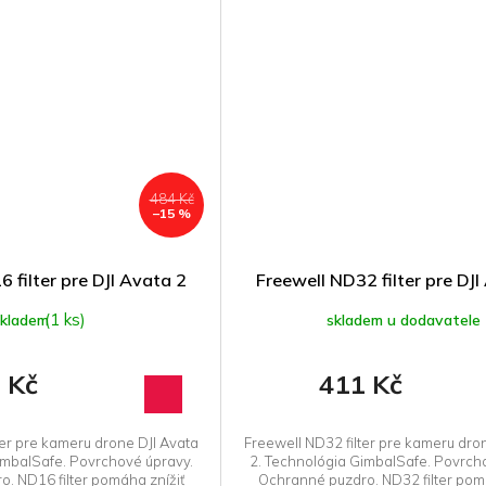
484 Kč
–15 %
 filter pre DJI Avata 2
Freewell ND32 filter pre DJI
(1 ks)
skladem
skladem u dodavatele
 Kč
411 Kč
ter pre kameru drone DJI Avata
Freewell ND32 filter pre kameru dro
imbalSafe. Povrchové úpravy.
2. Technológia GimbalSafe. Povrch
. ND16 filter pomáha znížiť
Ochranné puzdro. ND32 filter pom