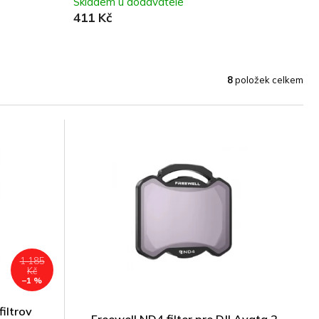
Skladem u dodavatele
411 Kč
8
položek celkem
1 185
Kč
–1 %
filtrov