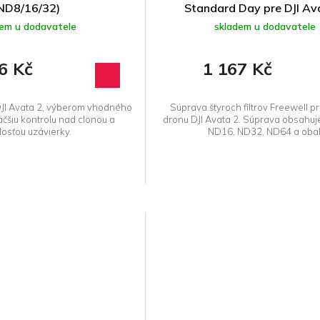
ND8/16/32)
Standard Day pre DJI Av
dem u dodavatele
skladem u dodavatele
6 Kč
1 167 Kč
 DJI Avata 2, výberom vhodného
Súprava štyroch filtrov Freewell 
väčšiu kontrolu nad clonou a
dronu DJI Avata 2. Súprava obsahuje 
losťou uzávierky.
ND16, ND32, ND64 a obal