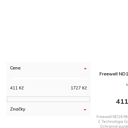
Cena
Freewell ND16
411
Kč
1727
Kč
411
Značky
Freewell ND16 fil
2. Technológia G
Ochranné puzdro