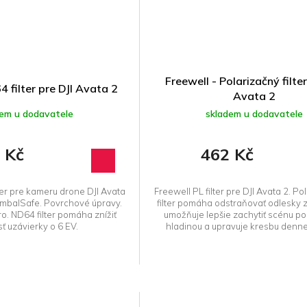
Freewell - Polarizačný filter
 filter pre DJI Avata 2
Avata 2
dem u dodavatele
skladem u dodavatele
 Kč
462 Kč
ter pre kameru drone DJI Avata
Freewell PL filter pre DJI Avata 2. Po
imbalSafe. Povrchové úpravy.
filter pomáha odstraňovať odlesky 
. ND64 filter pomáha znížiť
umožňuje lepšie zachytiť scénu p
sť uzávierky o 6 EV.
hladinou a upravuje kresbu denne