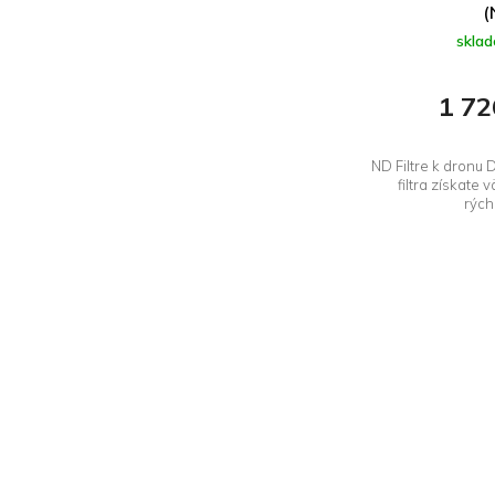
(
skla
1 72
ND Filtre k dronu
filtra získate 
rých