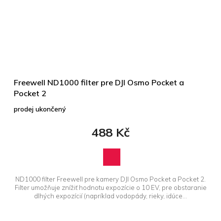
Freewell ND1000 filter pre DJI Osmo Pocket a
Pocket 2
prodej ukončený
488 Kč
ND1000 filter Freewell pre kamery DJI Osmo Pocket a Pocket 2.
Filter umožňuje znížiť hodnotu expozície o 10 EV, pre obstaranie
dlhých expozícií (napríklad vodopády, rieky, idúce...