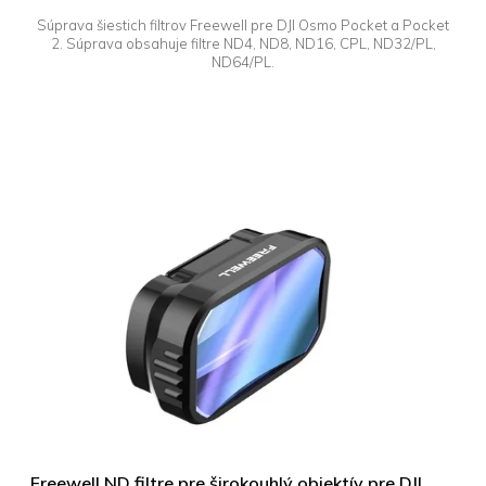
Súprava šiestich filtrov Freewell pre DJI Osmo Pocket a Pocket
2. Súprava obsahuje filtre ND4, ND8, ND16, CPL, ND32/PL,
ND64/PL.
Freewell ND filtre pre širokouhlý objektív pre DJI