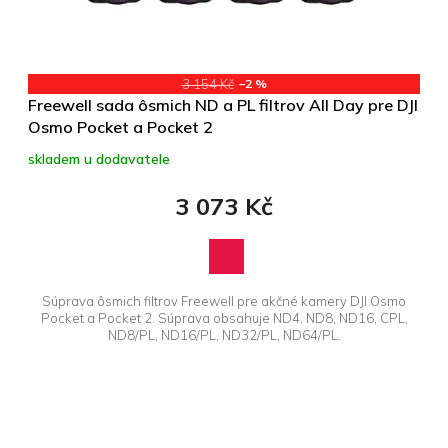
d
u
k
t
3 154 Kč
–2 %
ů
Freewell sada ôsmich ND a PL filtrov All Day pre DJI
Osmo Pocket a Pocket 2
skladem u dodavatele
3 073 Kč
Súprava ôsmich filtrov Freewell pre akčné kamery DJI Osmo
Pocket a Pocket 2. Súprava obsahuje ND4, ND8, ND16, CPL,
ND8/PL, ND16/PL, ND32/PL, ND64/PL.