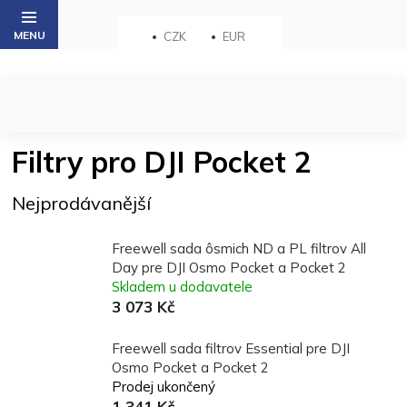
Přejít
na
CZK
EUR
obsah
Filtry pro DJI Pocket 2
Nejprodávanější
Freewell sada ôsmich ND a PL filtrov All
Day pre DJI Osmo Pocket a Pocket 2
Skladem u dodavatele
3 073 Kč
Freewell sada filtrov Essential pre DJI
Osmo Pocket a Pocket 2
Prodej ukončený
1 341 Kč