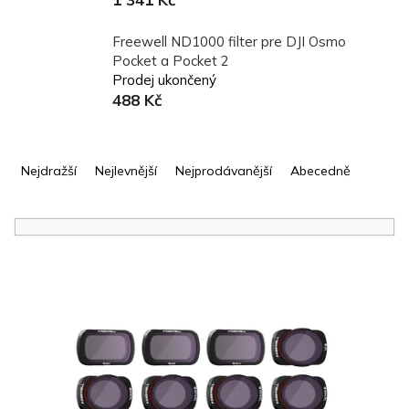
Freewell ND1000 filter pre DJI Osmo
Pocket a Pocket 2
Prodej ukončený
488 Kč
Ř
a
Nejdražší
Nejlevnější
Nejprodávanější
Abecedně
z
e
n
í
V
p
ý
r
p
o
i
d
s
u
p
k
r
t
o
ů