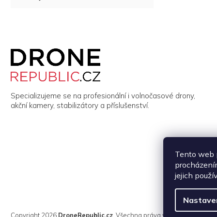
Z
á
p
a
t
í
Specializujeme se na profesionální i volnočasové drony,
akční kamery, stabilizátory a příslušenství.
Tento web p
procházením
jejich použí
Nastave
Copyright 2026
DroneRepublic.cz
. Všechna práva vyhrazena.
Upravi