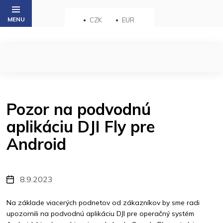
Přejít
na
CZK
EUR
obsah
Pozor na podvodnú
aplikáciu DJI Fly pre
Android
8.9.2023
Na základe viacerých podnetov od zákazníkov by sme radi
upozornili na podvodnú aplikáciu DJI pre operačný systém