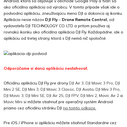
Android, ktorá sa objavuje v obchode Google Play a tvári sa
ako oficiálna aplikácia od výrobcu. V tomto prípade však ide o
podvodnú aplikáciu, zneužívajúcu meno DJI a dokonca aj ikonku.
Aplikácia nesie názov
DJI Fly - Drone Remote Control,
od
vydavateľa
DJI TECHNOLOGY CO. LTD a pritom používa aj
rovnakú ikonku ako oficiálna aplikácia DJI Fly. Každopádne, ide o
aplikáciu od tretej strany, ktorá s DJI nemá nič spoločné.
Odporúčame si danú aplikáciu nesťahovať.
Oficiálnu aplikáciu DJI Fly pre drony
DJI Air 3
,
DJI Mavic 3 Pro
,
DJI
Mini 2 SE
,
DJI Mini 3
,
DJI Mavic 3 Classic
,
DJI Avata
,
DJI Mini 3 Pro
,
DJI Mavic 3
,
DJI Mini SE
,
DJI Air 2S
,
DJI FPV,
DJI Mini 2
,
Mavic Air 2
a
Mavic Mini
si môžete stiahnuť pre operačný systém Android
priamo cez oficiálnu stránku DJI
na tomto odkaze
.
Pre iOS / iPhone si aplikáciu môžete stiahnuť štandardne cez