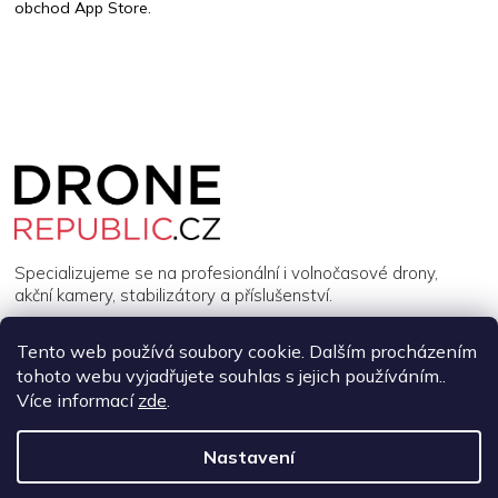
obchod App Store.
Z
á
p
a
t
í
Specializujeme se na profesionální i volnočasové drony,
akční kamery, stabilizátory a příslušenství.
Tento web používá soubory cookie. Dalším procházením
INFORMACE
tohoto webu vyjadřujete souhlas s jejich používáním..
Více informací
zde
.
MŮJ ÚČET
Nastavení
Copyright 2026
DroneRepublic.cz
. Všechna práva vyhrazena.