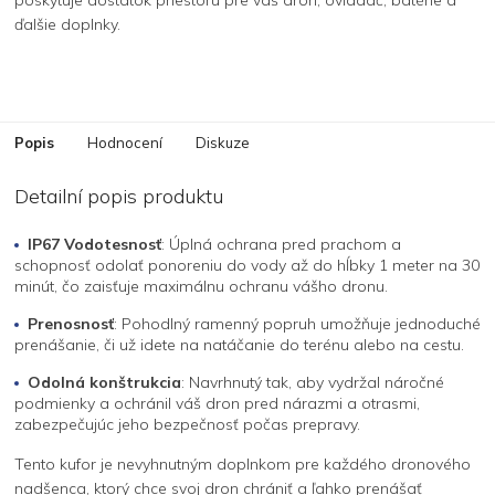
ďalšie doplnky.
Popis
Hodnocení
Diskuze
Detailní popis produktu
IP67 Vodotesnosť
: Úplná ochrana pred prachom a
schopnosť odolať ponoreniu do vody až do hĺbky 1 meter na 30
minút, čo zaisťuje maximálnu ochranu vášho dronu.
Prenosnosť
: Pohodlný ramenný popruh umožňuje jednoduché
prenášanie, či už idete na natáčanie do terénu alebo na cestu.
Odolná konštrukcia
: Navrhnutý tak, aby vydržal náročné
podmienky a ochránil váš dron pred nárazmi a otrasmi,
zabezpečujúc jeho bezpečnosť počas prepravy.
Tento kufor je nevyhnutným doplnkom pre každého dronového
nadšenca, ktorý chce svoj dron chrániť a ľahko prenášať