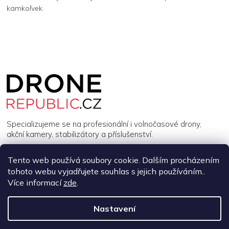
kamkoľvek.
Z
á
p
a
t
í
Specializujeme se na profesionální i volnočasové drony,
akční kamery, stabilizátory a příslušenství.
Tento web používá soubory cookie. Dalším procházením
INFORMACE
tohoto webu vyjadřujete souhlas s jejich používáním..
Více informací
zde
.
MŮJ ÚČET
Nastavení
Copyright 2026
DroneRepublic.cz
. Všechna práva vyhrazena.