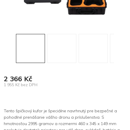
2 366 Kč
1 955 Kč bez DPH
Měrná
cena:
Tento špičkový kufor je špeciálne navrhnutý pre bezpečné a
pohodlné prenášanie vášho dronu a príslušenstva. S
hmotnosťou 2995 gramov a rozmermi 460 x 345 x 149 mm
poskytuje dostatok priestoru pre váš dron, ovládač, batérie a