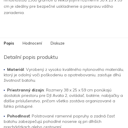
cm je ideálny pre bezpečné uskladnenie a prepravu vášho
zariadenia.
Popis
Hodnocení
Diskuze
Detailní popis produktu
Materiál
: Vyrobený z vysoko kvalitného nylonového materiálu,
ktorý je odolný voči poškodeniu a opotrebovaniu, zaisťuje dlhú
životnosť batohu.
Priestranný dizajn
: Rozmery 38 x 25 x 59 cm ponúkajú
dostatok priestoru pre DJI Avata 2, ovládač, batérie, nabíjačky a
ďalšie príslušenstvo, pričom všetko zostáva organizované a
ľahko prístupné.
Pohodlnosť
: Polstrované ramenné popruhy a zadná časť
batohu zabezpečujú pohodlné nosenie aj pri dlhších
prechádzkach alebo cestovaní.