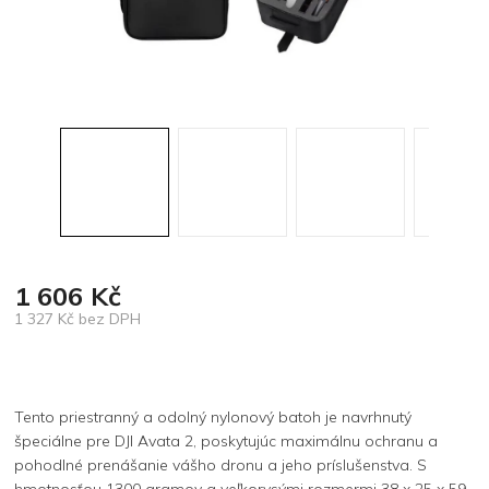
1 606 Kč
1 327 Kč bez DPH
Měrná
cena:
Tento priestranný a odolný nylonový batoh je navrhnutý
špeciálne pre DJI Avata 2, poskytujúc maximálnu ochranu a
pohodlné prenášanie vášho dronu a jeho príslušenstva. S
hmotnosťou 1300 gramov a veľkorysými rozmermi 38 x 25 x 59