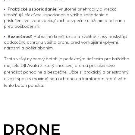
Praktické usporiadanie
: Vnútorné priehradky a vrecká
umožňujú efektívne usporiadanie vášho zariadenia a
príslušenstva, zabezpečujúc ich bezpečné uloženie a ochranu
pred poškodením.
Bezpečnosť
: Robustná konštrukcia a kvalitné zipsy poskytujú
dodatočnú ochranu vášho dronu pred vonkajšími vplyvmi,
nárazmi a poškriabaním.
Tento veľký nylonový batoh je perfektným riešením pre každého
majiteľa DJI Avata 2, ktorý chce svoj dron a príslušenstvo
prenášať pohodlne a bezpečne. Užite si praktický a priestranný
dizajn spolu s maximálnou ochranou a komfortom, ktoré vám
tento batoh ponúka.
Z
á
p