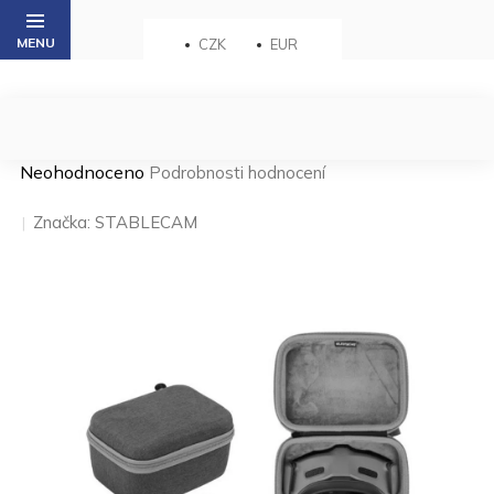
Přejít
na
CZK
EUR
obsah
Průměrné
Neohodnoceno
Podrobnosti hodnocení
hodnocení
produktu
Značka:
STABLECAM
je
0,0
z 5
hvězdiček.