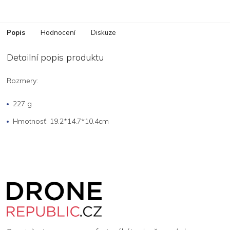
Popis
Hodnocení
Diskuze
Detailní popis produktu
Rozmery:
227 g
Hmotnosť: 19.2*14.7*10.4cm
Z
á
p
a
t
í