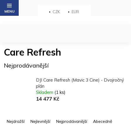
Přejít
na
CZK
EUR
obsah
Care Refresh
Nejprodávanější
DJI Care Refresh (Mavic 3 Cine) - Dvojročný
plán
Skladem
(1 ks)
14 477 Kč
Ř
a
Nejdražší
Nejlevnější
Nejprodávanější
Abecedně
z