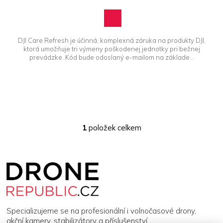
DJI Care Refresh je účinná, komplexná záruka na produkty DJI,
ktorá umožňuje tri výmeny poškodenej jednotky pri bežnej
prevádzke. Kód bude odoslaný e-mailom na základe...
1
položek celkem
O
v
l
Z
á
á
d
p
a
a
c
t
í
í
p
Specializujeme se na profesionální i volnočasové drony,
r
akční kamery, stabilizátory a příslušenství.