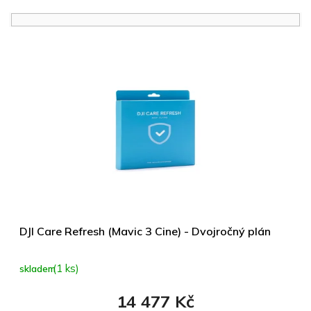
e
n
í
V
p
ý
r
p
o
i
d
s
u
p
k
r
t
o
ů
d
u
k
t
ů
DJI Care Refresh (Mavic 3 Cine) - Dvojročný plán
(1 ks)
skladem
14 477 Kč