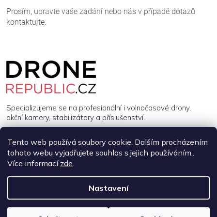
Z
á
p
a
t
í
Specializujeme se na profesionální i volnočasové drony,
akční kamery, stabilizátory a příslušenství.
Tento web používá soubory cookie. Dalším procházením
INFORMACE
tohoto webu vyjadřujete souhlas s jejich používáním..
Více informací
zde
.
MŮJ ÚČET
Nastavení
Copyright 2026
DroneRepublic.cz
. Všechna práva vyhrazena.
Upravit nastavení cookies