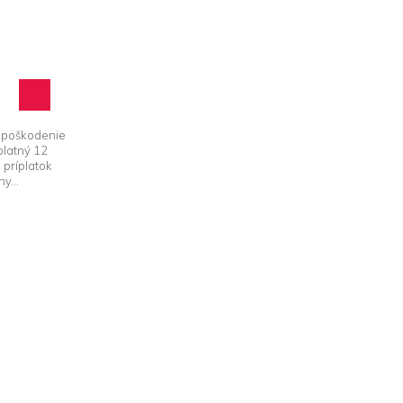
e poškodenie
platný 12
príplatok
y...