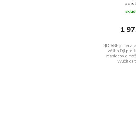
ů
poist
skla
1 97
DJI CARE je servis
vášho DJI produ
mesiacov a môže
využiť až 