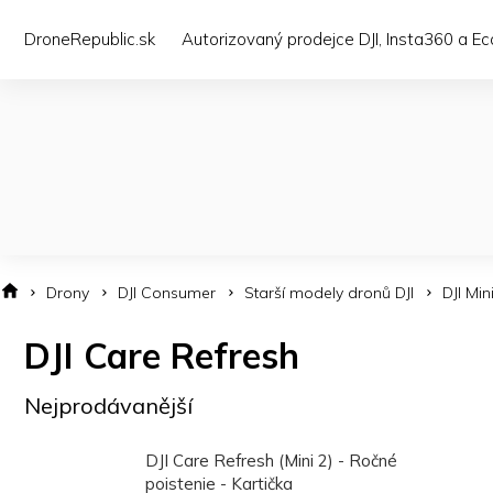
Přejít
na
DroneRepublic.sk
Autorizovaný prodejce DJI, Insta360 a E
obsah
Drony
DJI Consumer
Starší modely dronů DJI
DJI Min
DJI Care Refresh
Nejprodávanější
DJI Care Refresh (Mini 2) - Ročné
poistenie - Kartička