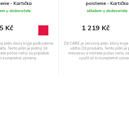
enie - Kartička
poistenie - Kartička
dem u dodavatele
skladem u dodavatele
5 Kč
1 219 Kč
ný plán, ktorý kryje poškodenie
DJI CARE je servisný plán, ktorý kryj
ktu. Tento plán je platný 24
vášho DJI produktu. Tento plán je 
te počas neho za príplatok
mesiacov a môžete počas neho za 
tri kompletné výmeny...
využiť až tri kompletné výmen
O
v
l
á
d
a
c