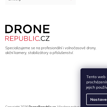
Z
á
p
a
t
í
Specializujeme se na profesionální i volnočasové drony,
akční kamery, stabilizátory a příslušenství.
Tento web p
procházením
jejich použí
Nastave
Copyright 2026
DroneRepublic.cz
. Všechna práva vyhrazena.
Upravi