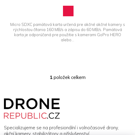
Micro SDXC pamäťová karta určená pre akčné akčné kamery s
rýchlosťou čítania 160 MB/s a zápisu do 60 MB/s. Pamäťová
karta je odporúčaná pre použitie s kamerami GoPro HERO
alebo...
1
položek celkem
O
v
l
Z
á
á
d
p
a
a
c
t
í
í
p
Specializujeme se na profesionální i volnočasové drony,
r
akční kamery, stabilizátory a příslušenství.