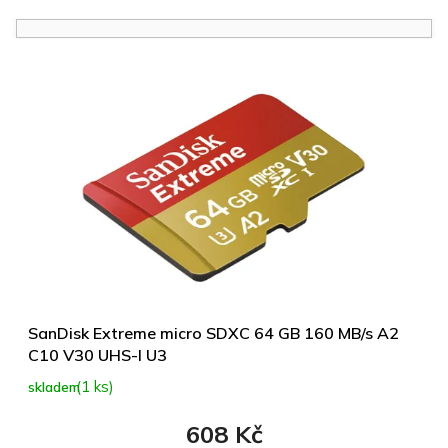
e
n
í
V
p
ý
r
p
o
i
d
s
u
p
k
r
t
o
ů
d
u
k
t
ů
SanDisk Extreme micro SDXC 64 GB 160 MB/s A2
C10 V30 UHS-I U3
(1 ks)
skladem
608 Kč