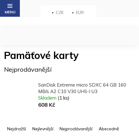
Přejít
na
CZK
EUR
obsah
Pamäťové karty
Nejprodávanější
SanDisk Extreme micro SDXC 64 GB 160
MB/s A2 C10 V30 UHS-I U3
Skladem
(1 ks)
608 Kč
Ř
a
Nejdražší
Nejlevnější
Nejprodávanější
Abecedně
z