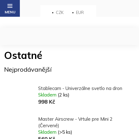
Přejít
na
CZK
EUR
obsah
Ostatné
Nejprodávanější
Stablecam - Univerzálne svetlo na dron
Skladem
(2 ks)
998 Kč
Master Airscrew - Vrtule pre Mini 2
(Červené)
Skladem
(>5 ks)
560 Kč