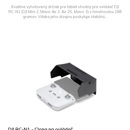
Kvalitne vyhotovený držiak pre tablet vhodný pre ovládač DJI
RC-N1 (DJI Mini 2, Mavic Air 2, Air 2S, Mavic 3) s hmotnosťou 188
gramov. Vďaka jeho dizajnu poskytuje stabilnú...
DJI RC-N1 - Clona na ovládač