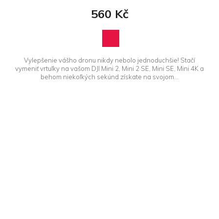
5,0
560 Kč
z 5
hvězdiček.
Vylepšenie vášho dronu nikdy nebolo jednoduchšie! Stačí
vymeniť vrtuľky na vašom DJI Mini 2, Mini 2 SE, Mini SE, Mini 4K a
behom niekoľkých sekúnd získate na svojom...