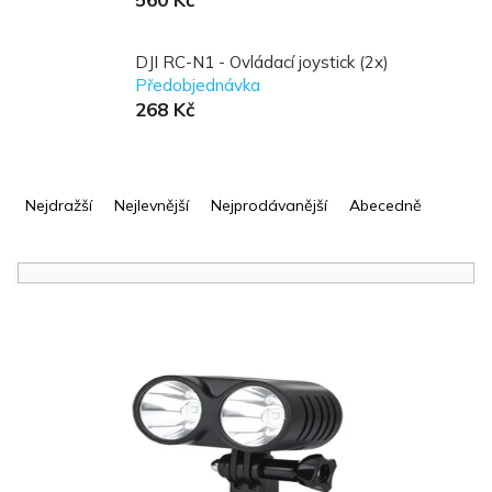
DJI RC-N1 - Ovládací joystick (2x)
Předobjednávka
268 Kč
Ř
a
Nejdražší
Nejlevnější
Nejprodávanější
Abecedně
z
e
n
í
V
p
ý
r
p
o
i
d
s
u
p
k
r
t
o
ů