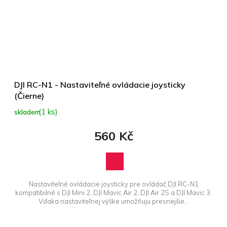
DJI RC-N1 - Nastaviteľné ovládacie joysticky
(Čierne)
(1 ks)
skladem
560 Kč
Nastaviteľné ovládacie joysticky pre ovládač DJI RC-N1
kompatibilné s DJI Mini 2, DJI Mavic Air 2, DJI Air 2S a DJI Mavic 3.
Vďaka nastaviteľnej výške umožňuju presnejšie...