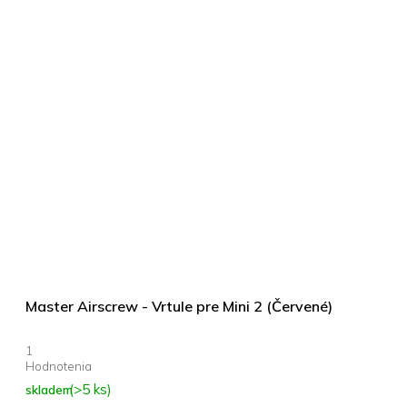
Master Airscrew - Vrtule pre Mini 2 (Červené)
Průměrné
hodnocení
produktu
(>5 ks)
skladem
je