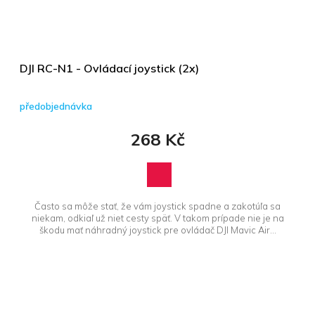
DJI RC-N1 - Ovládací joystick (2x)
předobjednávka
268 Kč
Často sa môže stať, že vám joystick spadne a zakotúľa sa
niekam, odkiaľ už niet cesty späť. V takom prípade nie je na
škodu mať náhradný joystick pre ovládač DJI Mavic Air...