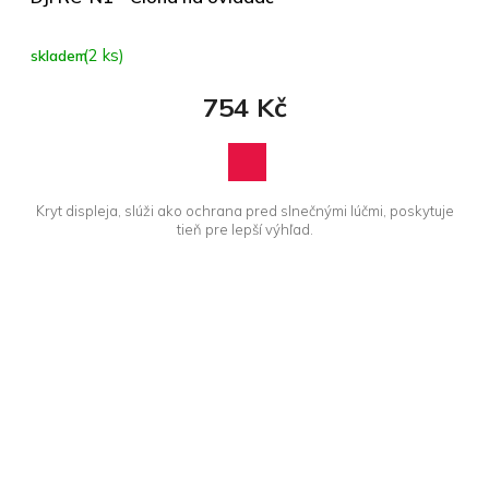
(2 ks)
skladem
754 Kč
Kryt displeja, slúži ako ochrana pred slnečnými lúčmi, poskytuje
tieň pre lepší výhľad.